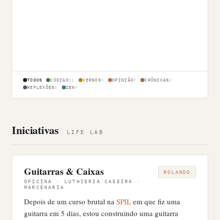
TODOS
CÓDIGO
VERSOS
OPINIÃO
CRÔNICAS
11
5
7
2
REFLEXÕES
ZEN
5
9
Iniciativas
LIFE LAB
Guitarras & Caixas
ROLANDO
OFICINA · LUTHIERIA CASEIRA ·
MARCENARIA
Depois de um curso brutal na
SPIL
em que fiz uma
guitarra em 5 dias, estou construindo uma guitarra