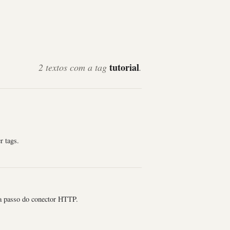
tutorial
2 textos com a tag
.
r tags.
a passo do conector HTTP.