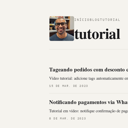
INÍCIO
BLOG
TUTORIAL
tutorial
Tageando pedidos com desconto 
Vídeo tutorial: adicione tags automaticamente 
15 DE MAR. DE 2023
Notificando pagamentos via What
Tutorial em vídeo: notifique confirmação de p
8 DE MAR. DE 2023