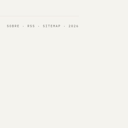
SOBRE
·
RSS
·
SITEMAP
·
2026