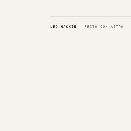
LÉO HACKIN
· FEITO COM
ASTRO