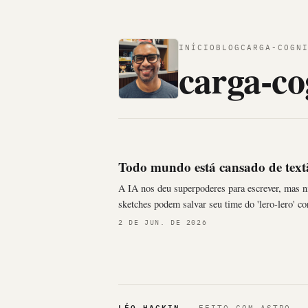
INÍCIO
BLOG
CARGA-COGN
carga-co
Todo mundo está cansado de textã
A IA nos deu superpoderes para escrever, mas n
sketches podem salvar seu time do 'lero-lero' co
2 DE JUN. DE 2026
LÉO HACKIN